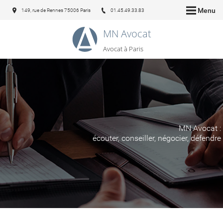
Menu
149, rue de Rennes 75006 Paris
01.45.49.33.83
MN Avocat
Avocat à Paris
MN Avocat :
écouter, conseiller, négocier, défendre